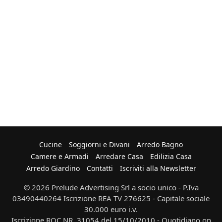
Cucine
Soggiorni e Divani
Arredo Bagno
Camere e Armadi
Arredare Casa
Edilizia Casa
Arredo Giardino
Contatti
Iscriviti alla Newsletter
© 2026 Prelude Advertising Srl a socio unico - P.Iva
03490440264 Iscrizione REA TV 276625 - Capitale sociale
30.000 euro i.v.
Iscrizione ROC NR. 31054 del 15/10/2010 - Quotidiano on