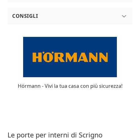
In Laminato
In Legno
CONSIGLI
In Vetro
Maniglie Porte
Laccate
Porte Garage E Tettoie Per Auto
Prezzi
Hörmann - Vivi la tua casa con più sicurezza!
Le porte per interni di Scrigno