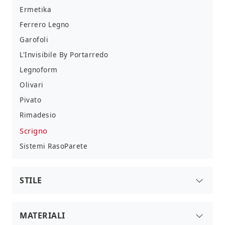
Ermetika
Ferrero Legno
Garofoli
L'Invisibile By Portarredo
Legnoform
Olivari
Pivato
Rimadesio
Scrigno
Sistemi RasoParete
STILE
Classiche
Moderne
MATERIALI