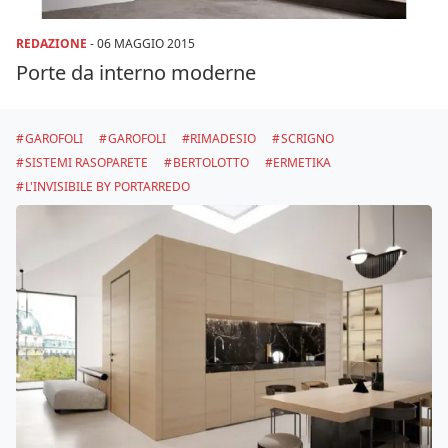
REDAZIONE
-
06 MAGGIO 2015
Porte da interno moderne
GAROFOLI
GAROFOLI
RIMADESIO
SCRIGNO
SISTEMI RASOPARETE
BERTOLOTTO
ERMETIKA
L'INVISIBILE BY PORTARREDO