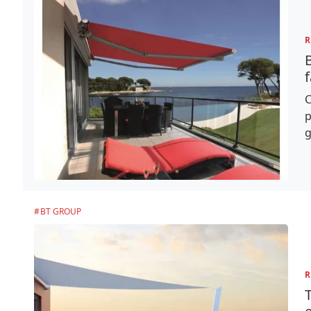
R
B
C
p
g
BT GROUP
R
T