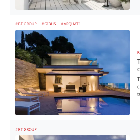
BT GROUP
GIBUS
ARQUATI
R
T
c
T
c
t
BT GROUP