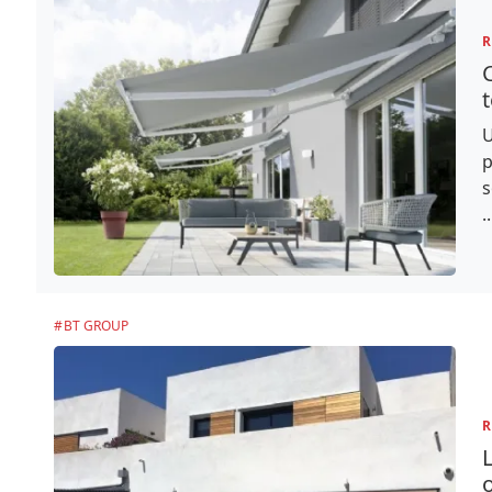
R
U
p
s
..
BT GROUP
R