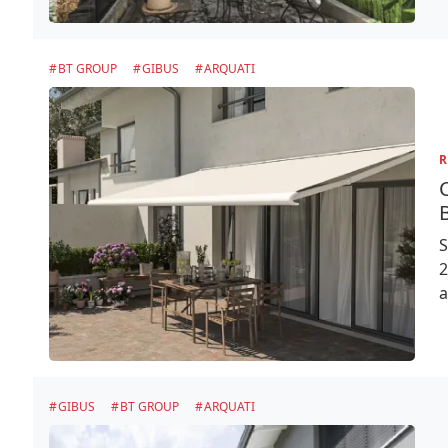
BT GROUP
GIBUS
ARQUATI
R
C
S
2
a
GIBUS
BT GROUP
ARQUATI