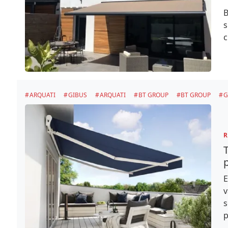
B
s
c
ARQUATI
GIBUS
ARQUATI
BT GROUP
BT GROUP
G
R
p
E
v
s
p