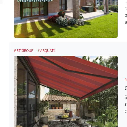
L
r
p
a
BT GROUP
ARQUATI
R
S
s
c