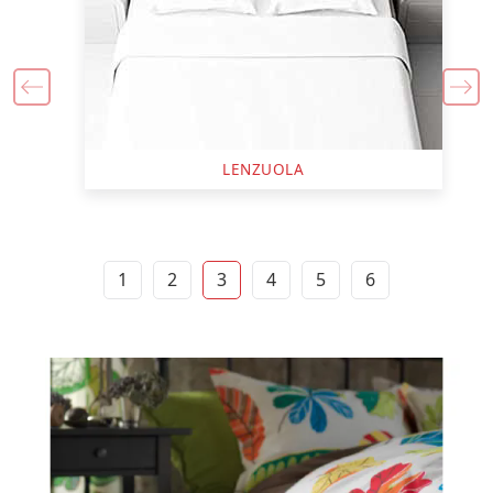
LENZUOLA
1
2
3
4
5
6