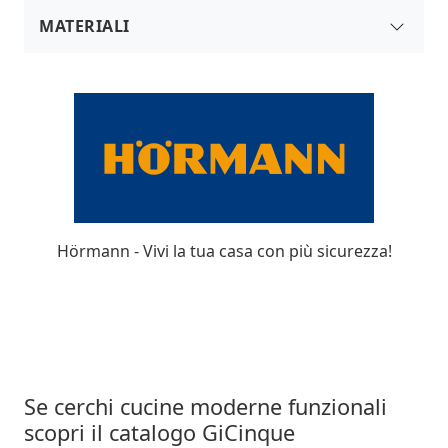
Economiche
MATERIALI
Laminato
Acciaio
Laccato
Legno
Melaminico
Polimerico
Vetro
Hörmann - Vivi la tua casa con più sicurezza!
Se cerchi cucine moderne funzionali
scopri il catalogo GiCinque