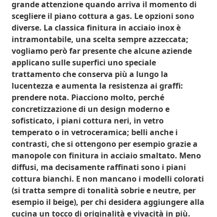
grande attenzione quando arriva il momento di
scegliere il piano cottura a gas. Le opzioni sono
diverse. La
classica finitura in acciaio inox
è
intramontabile, una scelta sempre azzeccata;
vogliamo però far presente che alcune aziende
applicano sulle superfici uno
speciale
trattamento
che conserva più a lungo la
lucentezza e aumenta la resistenza ai graffi:
prendere nota. Piacciono molto, perché
concretizzazione di un design moderno e
sofisticato, i
piani cottura neri
, in
vetro
temperato
o in
vetroceramica
; belli anche i
contrasti, che si ottengono per esempio grazie a
manopole con finitura in acciaio smaltato. Meno
diffusi, ma decisamente raffinati sono i piani
cottura
bianchi
. E non mancano i
modelli colorati
(si tratta sempre di tonalità sobrie e neutre, per
esempio il beige), per chi desidera aggiungere alla
cucina un tocco di originalità e vivacità in più.