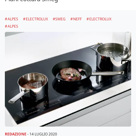
ALPES
ELECTROLUX
SMEG
NEFF
ELECTROLUX
ALPES
REDAZIONE
-
14 LUGLIO 2020